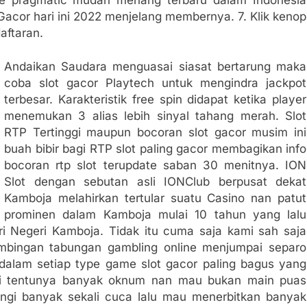
acor hari ini 2022 menjelang membernya. 7. Klik kenop
aftaran.
Andaikan Saudara menguasai siasat bertarung maka
coba slot gacor Playtech untuk mengindra jackpot
terbesar. Karakteristik free spin didapat ketika player
menemukan 3 alias lebih sinyal tahang merah. Slot
RTP Tertinggi maupun bocoran slot gacor musim ini
buah bibir bagi RTP slot paling gacor membagikan info
bocoran rtp slot terupdate saban 30 menitnya. ION
Slot dengan sebutan asli IONClub berpusat dekat
Kamboja melahirkan tertular suatu Casino nan patut
prominen dalam Kamboja mulai 10 tahun yang lalu
i Negeri Kamboja. Tidak itu cuma saja kami sah saja
imbingan tabungan gambling online menjumpai separo
dalam setiap type game slot gacor paling bagus yang
i tentunya banyak oknum nan mau bukan main puas
ongi banyak sekali cuca lalu mau menerbitkan banyak