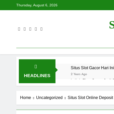
Skip
Thursday, August 6, 2026
to
content
S
Situs Slot Gacor Hari In
2 Years Ago
HEADLINES
Istilah Fitur Game Judi 
2 Years Ago
KEUNGGULAN BERLAN
Home
Uncategorized
Situs Slot Online Deposi
2 Years Ago
Tips Bermain Slot Onlin
2 Years Ago