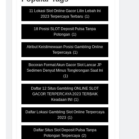
11 Lokasi Slot Online Gacor Lilin Lebah Ini
2023 Terpercaya Terbaru
(1)
18 Posisi SLOT Deposit Pulsa Tanpa
Potongan
(1)
Atribut Keistimewaan Posisi Gambling Online
Terpercaya
(1)
Bocoran Format Akun Gacor Slot Lancar JP
Sedimen Denyut Minus Tongkrongan Saat Ini
(1)
Daftar 12 Situs Gambling ONLINE SLOT
GACOR TERPERCAYA 2023 TERBAIK
Keadaan INI
(1)
Daftar Lokasi Gambling Slot Online Terpercaya
2023
(1)
Daftar Situs Slot Deposit Pulsa Tanpa
Potongan Terpercaya
(2)