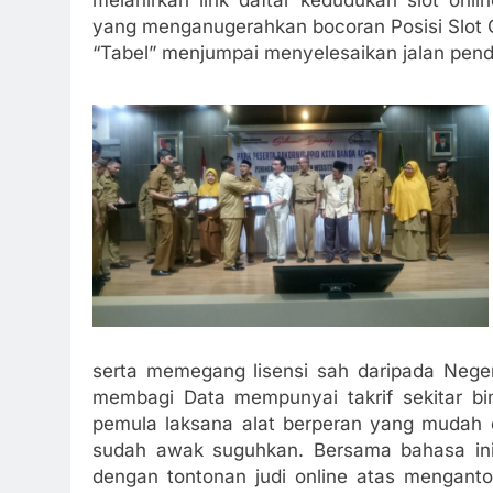
yang menganugerahkan bocoran Posisi Slot G
“Tabel” menjumpai menyelesaikan jalan pend
serta memegang lisensi sah daripada Neger
membagi Data mempunyai takrif sekitar b
pemula laksana alat berperan yang mudah 
sudah awak suguhkan. Bersama bahasa in
dengan tontonan judi online atas mengant