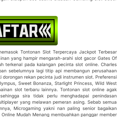
2 memasok Tontonan Slot Terpercaya Jackpot Terbesar
ainan yang hampir mengarah-arahi slot gacor Gates Of
 terkenal pada kalangan pecinta slot online. Charles
ban sebelumnya lagi titip api membangun perusahaan
dorongan rekan pecinta judi instrumen slot. Preferensi
lympus, Sweet Bonanza, Starlight Princess, Wild West
ainan slot terbaru lainnya. Tontonan slot online agak
ehingga sira tidak perlu menghadapai penindasan
ultiplayer yang melawan pemeran asing. Sebab semua
mnya, Microgaming yakni nan paling senior bagaikan
Slot Online Mudah Menang membuahkan panggar member