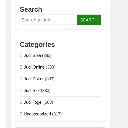
Search
Search
enerasi Baru Terpercaya Terbaik
SEARCH
Categories
Judi Bola
(383)
Judi Online
(383)
Judi Poker
(383)
Judi Slot
(383)
Judi Togel
(383)
Uncategorized
(317)