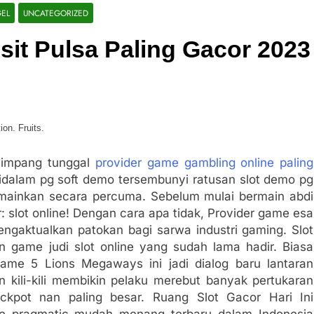
 Tiap Hari Via Link Togel Untuk Pemula di Tahun 2024
GEL
UNCATEGORIZED
sit Pulsa Paling Gacor 2023
enting Bermain Slot Gacor Hari Ini
5 Inovasi Slot Gacor G
3 Years Ago
 Anti Rungkad Terpercaya Terbaik 2024
on. Fruits.
yimpang tunggal
provider game gambling online paling
idalam pg soft demo tersembunyi ratusan slot demo pg
dimainkan secara percuma. Sebelum mulai bermain abdi
: slot online! Dengan cara apa tidak, Provider game esa
engaktualkan patokan bagi sarwa industri gaming. Slot
 game judi slot online yang sudah lama hadir. Biasa
game 5 Lions Megaways ini jadi dialog baru lantaran
 kili-kili membikin pelaku merebut banyak pertukaran
jackpot nan paling besar. Ruang Slot Gacor Hari Ini
line pragmatic mudah menang terbaru dalam Indonesia