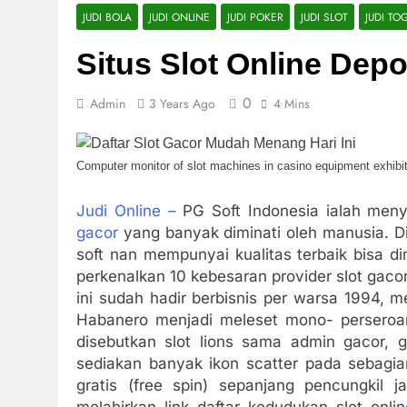
Cara Menang Judi Togel
JUDI BOLA
JUDI ONLINE
JUDI POKER
JUDI SLOT
JUDI TO
2 Years Ago
Situs Slot Online Depo
10 Daftar Istilah Kata P
2 Years Ago
0
Admin
3 Years Ago
4 Mins
Situs Slot Gacor Resmi
3 Years Ago
Computer monitor of slot machines in casino equipment exhibiti
Judi Online –
PG Soft Indonesia ialah men
gacor
yang banyak diminati oleh manusia. D
soft nan mempunyai kualitas terbaik bisa 
perkenalkan 10 kebesaran provider slot gacor
ini sudah hadir berbisnis per warsa 1994, m
Habanero menjadi meleset mono- perseroan
disebutkan slot lions sama admin gacor, 
sediakan banyak ikon scatter pada sebagian
gratis (free spin) sepanjang pencungkil 
melahirkan link daftar kedudukan slot on