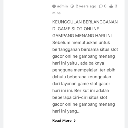
admin
2 years ago
0
3
mins
KEUNGGULAN BERLANGGANAN
DI GAME SLOT ONLINE
GAMPANG MENANG HARI INI
Sebelum memutuskan untuk
berlangganan bersama situs slot
gacor online gampang menang
hari ini yaitu , ada baiknya
pengguna mempelajari terlebih
dahulu beberapa keunggulan
dari layanan game slot gacor
hari ini ini. Berikut ini adalah
beberapa ciri-ciri situs slot
gacor online gampang menang
hari ini yang…
Read More
JUDI BOLA