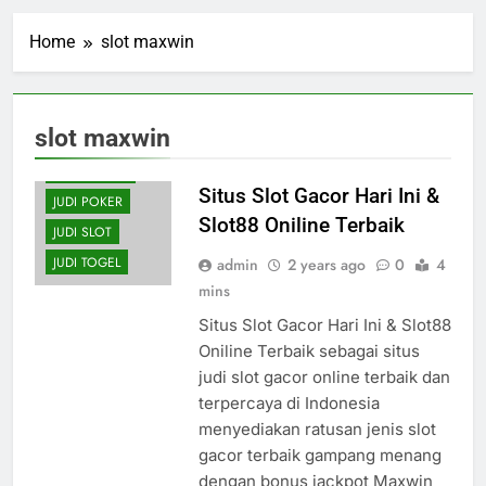
Home
slot maxwin
slot maxwin
JUDI BOLA
JUDI ONLINE
Situs Slot Gacor Hari Ini &
JUDI POKER
Slot88 Oniline Terbaik
JUDI SLOT
JUDI TOGEL
admin
2 years ago
0
4
mins
Situs Slot Gacor Hari Ini & Slot88
Oniline Terbaik sebagai situs
judi slot gacor online terbaik dan
terpercaya di Indonesia
menyediakan ratusan jenis slot
gacor terbaik gampang menang
dengan bonus jackpot Maxwin