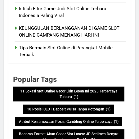
Istilah Fitur Game Judi Slot Online Terbaru
Indonesia Paling Viral
KEUNGGULAN BERLANGGANAN DI GAME SLOT
ONLINE GAMPANG MENANG HARI INI
Tips Bermain Slot Online di Perangkat Mobile
Terbaik
Popular Tags
11 Lokasi Slot Online Gacor Lilin Lebah Ini 2023 Terpercaya
Terbaru
(1)
18 Posisi SLOT Deposit Pulsa Tanpa Potongan
(1)
Atribut Keistimewaan Posisi Gambling Online Terpercaya
(1)
Bocoran Format Akun Gacor Slot Lancar JP Sedimen Denyut