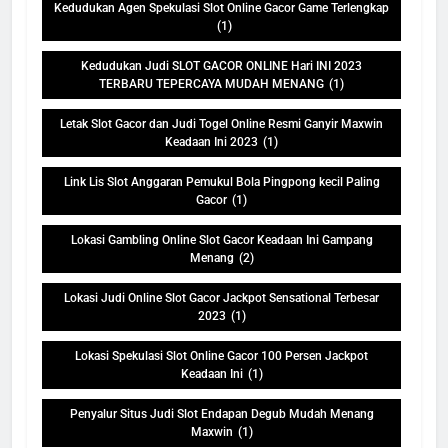
Kedudukan Agen Spekulasi Slot Online Gacor Game Terlengkap
(1)
Kedudukan Judi SLOT GACOR ONLINE Hari INI 2023
TERBARU TEPERCAYA MUDAH MENANG
(1)
Letak Slot Gacor dan Judi Togel Online Resmi Ganyir Maxwin
Keadaan Ini 2023
(1)
Link Lis Slot Anggaran Pemukul Bola Pingpong kecil Paling
Gacor
(1)
Lokasi Gambling Online Slot Gacor Keadaan Ini Gampang
Menang
(2)
Lokasi Judi Online Slot Gacor Jackpot Sensational Terbesar
2023
(1)
Lokasi Spekulasi Slot Online Gacor 100 Persen Jackpot
Keadaan Ini
(1)
Penyalur Situs Judi Slot Endapan Degub Mudah Menang
Maxwin
(1)