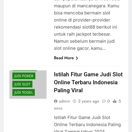
maupun di mancanegara. Kamu
bisa mencoba bermain slot
online di provider-provider
rekomendasi slot88 berikut ini
untuk raih jackpot terbesar.
Namun sebelum bermain judi
slot online gacor, kamu…
Read More
JUDI BOLA
JUDI ONLINE
Istilah Fitur Game Judi Slot
JUDI POKER
Online Terbaru Indonesia
JUDI SLOT
Paling Viral
JUDI TOGEL
admin
2 years ago
0
5
mins
Istilah Fitur Game Judi Slot
Online Terbaru Indonesia Paling
Viral Sampai tahun 2024,