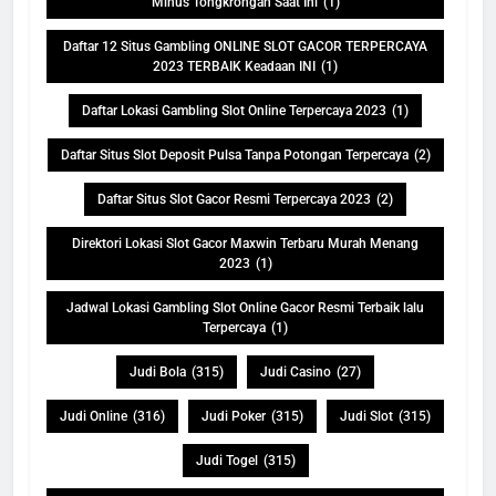
Minus Tongkrongan Saat Ini
(1)
Daftar 12 Situs Gambling ONLINE SLOT GACOR TERPERCAYA
2023 TERBAIK Keadaan INI
(1)
Daftar Lokasi Gambling Slot Online Terpercaya 2023
(1)
Daftar Situs Slot Deposit Pulsa Tanpa Potongan Terpercaya
(2)
Daftar Situs Slot Gacor Resmi Terpercaya 2023
(2)
Direktori Lokasi Slot Gacor Maxwin Terbaru Murah Menang
2023
(1)
Jadwal Lokasi Gambling Slot Online Gacor Resmi Terbaik lalu
Terpercaya
(1)
Judi Bola
(315)
Judi Casino
(27)
Judi Online
(316)
Judi Poker
(315)
Judi Slot
(315)
Judi Togel
(315)