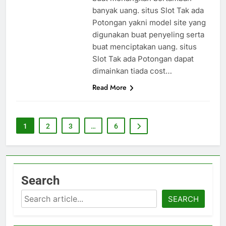
banyak uang. situs Slot Tak ada
Potongan yakni model site yang
digunakan buat penyeling serta
buat menciptakan uang. situs
Slot Tak ada Potongan dapat
dimainkan tiada cost…
Read More
1
2
3
…
6
Search
Search
SEARCH