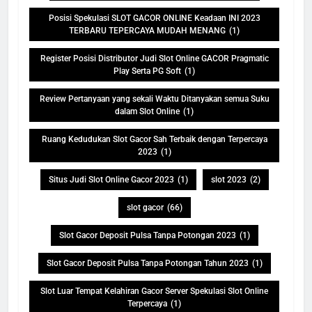
Posisi Spekulasi SLOT GACOR ONLINE Keadaan INI 2023
TERBARU TEPERCAYA MUDAH MENANG
(1)
Register Posisi Distributor Judi Slot Online GACOR Pragmatic
Play Serta PG Soft
(1)
Review Pertanyaan yang sekali Waktu Ditanyakan semua Suku
dalam Slot Online
(1)
Ruang Kedudukan Slot Gacor Sah Terbaik dengan Terpercaya
2023
(1)
Situs Judi Slot Online Gacor 2023
(1)
slot 2023
(2)
slot gacor
(66)
Slot Gacor Deposit Pulsa Tanpa Potongan 2023
(1)
Slot Gacor Deposit Pulsa Tanpa Potongan Tahun 2023
(1)
Slot Luar Tempat Kelahiran Gacor Server Spekulasi Slot Online
Terpercaya
(1)