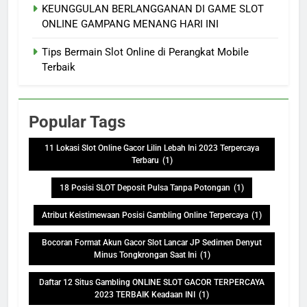
KEUNGGULAN BERLANGGANAN DI GAME SLOT
ONLINE GAMPANG MENANG HARI INI
Tips Bermain Slot Online di Perangkat Mobile
Terbaik
Popular Tags
11 Lokasi Slot Online Gacor Lilin Lebah Ini 2023 Terpercaya
Terbaru
(1)
18 Posisi SLOT Deposit Pulsa Tanpa Potongan
(1)
Atribut Keistimewaan Posisi Gambling Online Terpercaya
(1)
Bocoran Format Akun Gacor Slot Lancar JP Sedimen Denyut
Minus Tongkrongan Saat Ini
(1)
Daftar 12 Situs Gambling ONLINE SLOT GACOR TERPERCAYA
2023 TERBAIK Keadaan INI
(1)