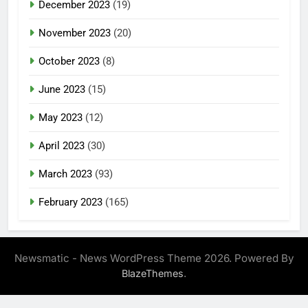
December 2023
(19)
November 2023
(20)
October 2023
(8)
June 2023
(15)
May 2023
(12)
April 2023
(30)
March 2023
(93)
February 2023
(165)
Newsmatic - News WordPress Theme 2026. Powered By
.
BlazeThemes