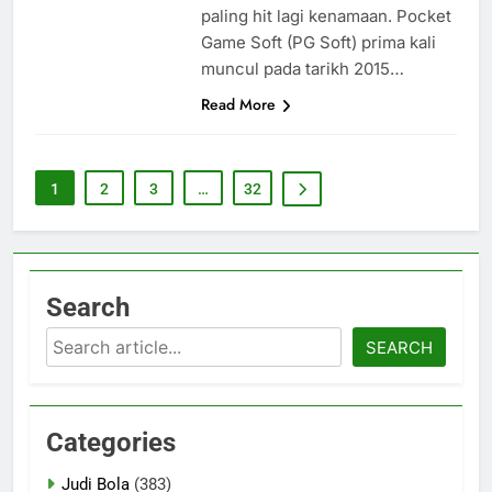
paling hit lagi kenamaan. Pocket
Game Soft (PG Soft) prima kali
muncul pada tarikh 2015…
Read More
1
2
3
…
32
Search
Search
SEARCH
Categories
Judi Bola
(383)