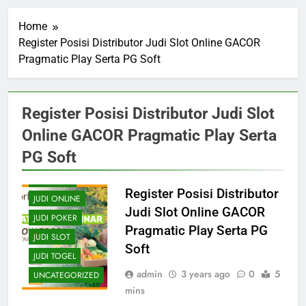
Home
Register Posisi Distributor Judi Slot Online GACOR
Pragmatic Play Serta PG Soft
Register Posisi Distributor Judi Slot
Online GACOR Pragmatic Play Serta
PG Soft
JUDI BOLA
Register Posisi Distributor
JUDI ONLINE
Judi Slot Online GACOR
JUDI POKER
Pragmatic Play Serta PG
JUDI SLOT
Soft
JUDI TOGEL
admin
3 years ago
0
5
UNCATEGORIZED
mins