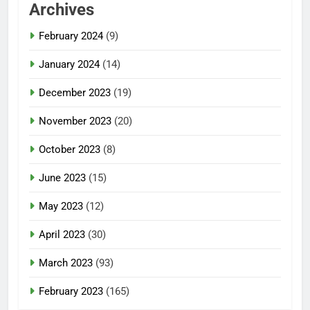
Archives
February 2024
(9)
January 2024
(14)
December 2023
(19)
November 2023
(20)
October 2023
(8)
June 2023
(15)
May 2023
(12)
April 2023
(30)
March 2023
(93)
February 2023
(165)