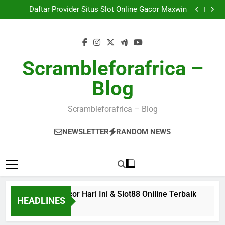
Situs Slot Gacor Hari Ini & Slot88 Oniline Terbaik
Skip
Daftar Provider Situs Slot Online Gacor Maxwin
to
Istilah Fitur Game Judi Slot Online Terbaru Indonesia
Paling Viral
KEUNGGULAN BERLANGGANAN DI GAME SLOT
content
ONLINE GAMPANG MENANG HARI INI
Situs Slot Gacor Hari Ini & Slot88 Oniline Terbaik
Daftar Provider Situs Slot Online Gacor Maxwin
Istilah Fitur Game Judi Slot Online Terbaru Indonesia
Scrambleforafrica –
Paling Viral
KEUNGGULAN BERLANGGANAN DI GAME SLOT
ONLINE GAMPANG MENANG HARI INI
Blog
Scrambleforafrica – Blog
NEWSLETTER
RANDOM NEWS
Situs Slot Gacor Hari Ini & Slot88 Oniline Terbaik
Da
HEADLINES
2 Years Ago
2 