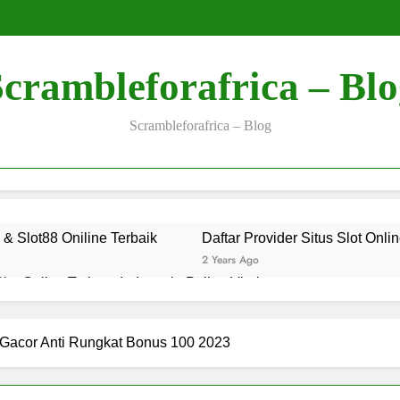
crambleforafrica – Bl
Scrambleforafrica – Blog
i & Slot88 Oniline Terbaik
Daftar Provider Situs Slot Onl
2 Years Ago
Slot Online Terbaru Indonesia Paling Viral
GGANAN DI GAME SLOT ONLINE GAMPANG MENANG HAR
ot Gacor Anti Rungkat Bonus 100 2023
e di Perangkat Mobile Terbaik
Tutorial Singkat Gampang
2 Years Ago