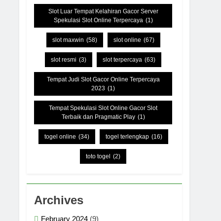
Slot Luar Tempat Kelahiran Gacor Server
Spekulasi Slot Online Terpercaya
(1)
slot maxwin
(58)
slot online
(67)
slot resmi
(3)
slot terpercaya
(63)
Tempat Judi Slot Gacor Online Terpercaya
2023
(1)
Tempat Spekulasi Slot Online Gacor Slot
Terbaik dan Pragmatic Play
(1)
togel online
(34)
togel terlengkap
(16)
toto togel
(2)
Archives
February 2024
(9)