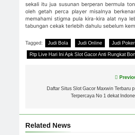
sekali itu jua susunan berperan bermula ton
oleh getah perca player misalnya berkena
memahami stigma pula kira-kira alat nya le
tabungan cekak terlebih dahulu sebelum kemu
Tagged:
Judi Bola
Judi Online
Judi Poker
Rtp Live Hari Ini Apk Slot Gacor Anti Rungkat B
Post
Previo
navigation
Daftar Situs Slot Gacor Maxwin Terbaru p
Terpercaya No 1 dekat Indone
Related News