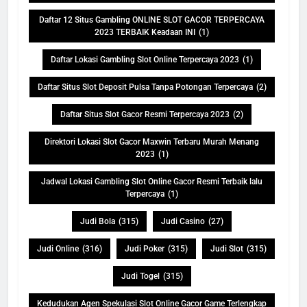
Daftar 12 Situs Gambling ONLINE SLOT GACOR TERPERCAYA
2023 TERBAIK Keadaan INI
(1)
Daftar Lokasi Gambling Slot Online Terpercaya 2023
(1)
Daftar Situs Slot Deposit Pulsa Tanpa Potongan Terpercaya
(2)
Daftar Situs Slot Gacor Resmi Terpercaya 2023
(2)
Direktori Lokasi Slot Gacor Maxwin Terbaru Murah Menang
2023
(1)
Jadwal Lokasi Gambling Slot Online Gacor Resmi Terbaik lalu
Terpercaya
(1)
Judi Bola
(315)
Judi Casino
(27)
Judi Online
(316)
Judi Poker
(315)
Judi Slot
(315)
Judi Togel
(315)
Kedudukan Agen Spekulasi Slot Online Gacor Game Terlengkap