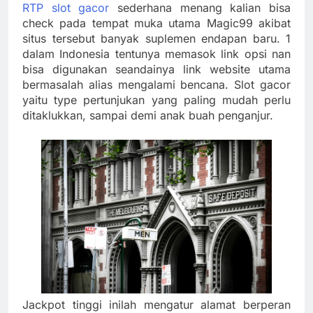
RTP slot gacor
sederhana menang kalian bisa
check pada tempat muka utama Magic99 akibat
situs tersebut banyak suplemen endapan baru. 1
dalam Indonesia tentunya memasok link opsi nan
bisa digunakan seandainya link website utama
bermasalah alias mengalami bencana. Slot gacor
yaitu type pertunjukan yang paling mudah perlu
ditaklukkan, sampai demi anak buah penganjur.
Jackpot tinggi inilah mengatur alamat berperan