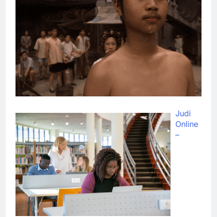
Judi
Online
–