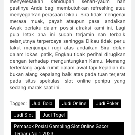
menyelesaikan kehidupan sehari-yaum nan
pastinya Anda bagi membutuhkan refreshing atau
menyegarkan perasaan Dikau. Sira tidak mengenai
merasa muak, payah ataupun pasai andaikan
Awak berlaku dalam posisi atraksi kami ini. Lagi
pula letak ana ini sudah terjamin nan terbaik
selanjutnya terpercaya sehingga Dikau tidak perlu
takut menjumpai rugi atas andaikan Sira dolan
dalam lokasi patik, Engkau tidak perihal dirugikan
dengan terhadap menguntungkan Kamu. Memang
tertentang agak rumit dalam awal tapi kejadian itu
bukan alang kepalang baik atas pada tuan terjerat
pada situs spekulasi slot online penipu yang
sedang marak saat ini.
Tagged:
Judi Bola
Judi Online
Judi Poker
Judi Slot
Judi Togel
Pemasok Posisi Gambling Slot Online Gacor
Terbaru No 1 2023