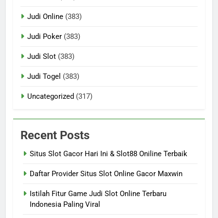
Judi Online
(383)
Judi Poker
(383)
Judi Slot
(383)
Judi Togel
(383)
Uncategorized
(317)
Recent Posts
Situs Slot Gacor Hari Ini & Slot88 Oniline Terbaik
Daftar Provider Situs Slot Online Gacor Maxwin
Istilah Fitur Game Judi Slot Online Terbaru
Indonesia Paling Viral