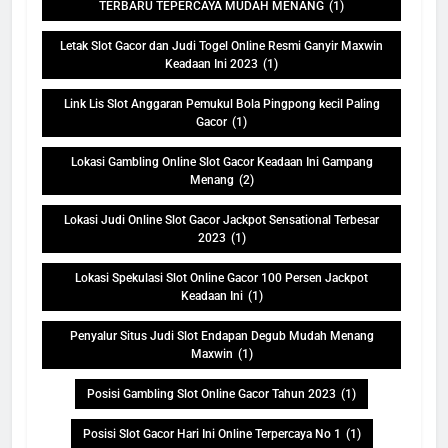
TERBARU TEPERCAYA MUDAH MENANG
(1)
Letak Slot Gacor dan Judi Togel Online Resmi Ganyir Maxwin
Keadaan Ini 2023
(1)
Link Lis Slot Anggaran Pemukul Bola Pingpong kecil Paling
Gacor
(1)
Lokasi Gambling Online Slot Gacor Keadaan Ini Gampang
Menang
(2)
Lokasi Judi Online Slot Gacor Jackpot Sensational Terbesar
2023
(1)
Lokasi Spekulasi Slot Online Gacor 100 Persen Jackpot
Keadaan Ini
(1)
Penyalur Situs Judi Slot Endapan Degub Mudah Menang
Maxwin
(1)
Posisi Gambling Slot Online Gacor Tahun 2023
(1)
Posisi Slot Gacor Hari Ini Online Terpercaya No 1
(1)