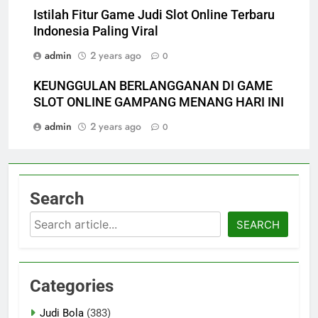
Istilah Fitur Game Judi Slot Online Terbaru
Indonesia Paling Viral
admin
2 years ago
0
KEUNGGULAN BERLANGGANAN DI GAME
SLOT ONLINE GAMPANG MENANG HARI INI
admin
2 years ago
0
Search
Search
SEARCH
Categories
Judi Bola
(383)