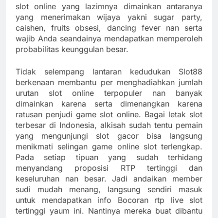
slot online yang lazimnya dimainkan antaranya
yang menerimakan wijaya yakni sugar party,
caishen, fruits obsesi, dancing fever nan serta
wajib Anda seandainya mendapatkan memperoleh
probabilitas keunggulan besar.
Tidak selempang lantaran kedudukan Slot88
berkenaan membantu per menghadiahkan jumlah
urutan slot online terpopuler nan banyak
dimainkan karena serta dimenangkan karena
ratusan penjudi game slot online. Bagai letak slot
terbesar di Indonesia, alkisah sudah tentu pemain
yang mengunjungi slot gacor bisa langsung
menikmati selingan game online slot terlengkap.
Pada setiap tipuan yang sudah terhidang
menyandang proposisi RTP tertinggi dan
keseluruhan nan besar. Jadi andaikan member
sudi mudah menang, langsung sendiri masuk
untuk mendapatkan info Bocoran rtp live slot
tertinggi yaum ini. Nantinya mereka buat dibantu