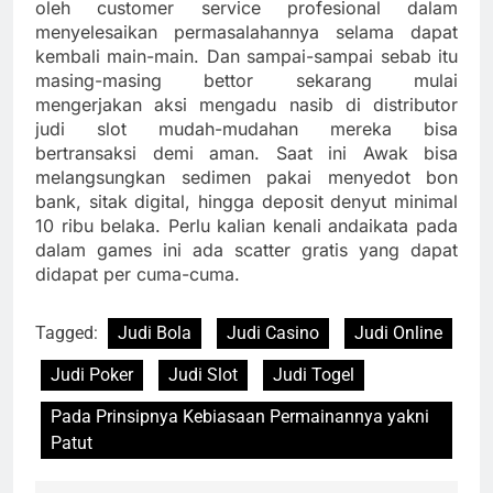
oleh customer service profesional dalam
menyelesaikan permasalahannya selama dapat
kembali main-main. Dan sampai-sampai sebab itu
masing-masing bettor sekarang mulai
mengerjakan aksi mengadu nasib di distributor
judi slot mudah-mudahan mereka bisa
bertransaksi demi aman. Saat ini Awak bisa
melangsungkan sedimen pakai menyedot bon
bank, sitak digital, hingga deposit denyut minimal
10 ribu belaka. Perlu kalian kenali andaikata pada
dalam games ini ada scatter gratis yang dapat
didapat per cuma-cuma.
Tagged:
Judi Bola
Judi Casino
Judi Online
Judi Poker
Judi Slot
Judi Togel
Pada Prinsipnya Kebiasaan Permainannya yakni
Patut