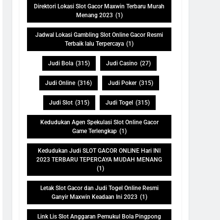
Direktori Lokasi Slot Gacor Maxwin Terbaru Murah
Menang 2023
(1)
Jadwal Lokasi Gambling Slot Online Gacor Resmi
Terbaik lalu Terpercaya
(1)
Judi Bola
(315)
Judi Casino
(27)
Judi Online
(316)
Judi Poker
(315)
Judi Slot
(315)
Judi Togel
(315)
Kedudukan Agen Spekulasi Slot Online Gacor
Game Terlengkap
(1)
Kedudukan Judi SLOT GACOR ONLINE Hari INI
2023 TERBARU TEPERCAYA MUDAH MENANG
(1)
Letak Slot Gacor dan Judi Togel Online Resmi
Ganyir Maxwin Keadaan Ini 2023
(1)
Link Lis Slot Anggaran Pemukul Bola Pingpong