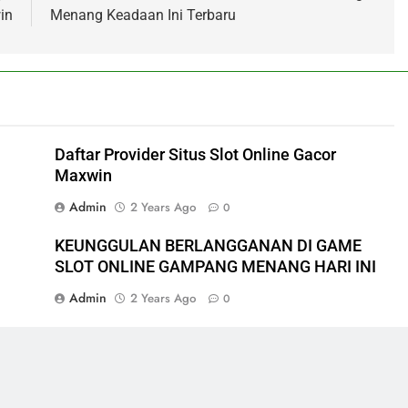
in
Menang Keadaan Ini Terbaru
Daftar Provider Situs Slot Online Gacor
Maxwin
Admin
2 Years Ago
0
KEUNGGULAN BERLANGGANAN DI GAME
SLOT ONLINE GAMPANG MENANG HARI INI
Admin
2 Years Ago
0