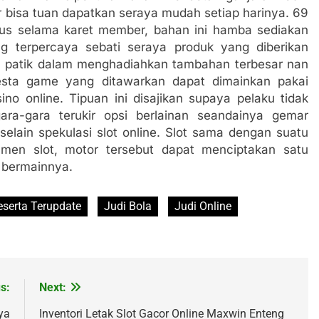
r bisa tuan dapatkan seraya mudah setiap harinya. 69
sus selama karet member, bahan ini hamba sediakan
ng terpercaya sebati seraya produk yang diberikan
patik dalam menghadiahkan tambahan terbesar nan
mesta game yang ditawarkan dapat dimainkan pakai
ino online. Tipuan ini disajikan supaya pelaku tidak
ra-gara terukir opsi berlainan seandainya gemar
lain spekulasi slot online. Slot sama dengan suatu
men slot, motor tersebut dapat menciptakan satu
 bermainnya.
eserta Terupdate
Judi Bola
Judi Online
s:
Next:
ya
Inventori Letak Slot Gacor Online Maxwin Enteng