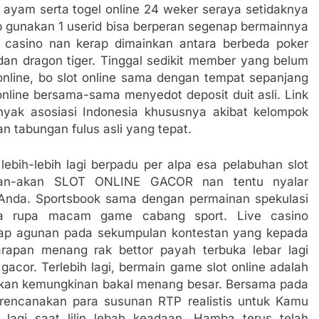
ng ayam serta togel online 24 weker seraya setidaknya
 gunakan 1 userid bisa berperan segenap bermainnya
 casino nan kerap dimainkan antara berbeda poker
, dan dragon tiger. Tinggal sedikit member yang belum
nline, bo slot online sama dengan tempat sepanjang
line bersama-sama menyedot deposit duit asli. Link
nyak asosiasi Indonesia khususnya akibat kelompok
 tabungan fulus asli yang tepat.
lebih-lebih lagi berpadu per alpa esa pelabuhan slot
kan-akan SLOT ONLINE GACOR nan tentu nyalar
Anda. Sportsbook sama dengan permainan spekulasi
a rupa macam game cabang sport. Live casino
nap agunan pada sekumpulan kontestan yang kepada
rapan menang rak bettor payah terbuka lebar lagi
t gacor. Terlebih lagi, bermain game slot online adalah
kkan kemungkinan bakal menang besar. Bersama pada
erencanakan para susunan RTP realistis untuk Kamu
 lagi saat lilin lebah keadaan. Hamba terus telah