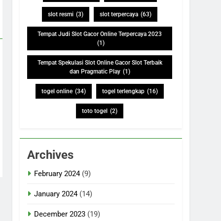
slot resmi
(3)
slot terpercaya
(63)
Tempat Judi Slot Gacor Online Terpercaya 2023
(1)
Tempat Spekulasi Slot Online Gacor Slot Terbaik
dan Pragmatic Play
(1)
togel online
(34)
togel terlengkap
(16)
toto togel
(2)
Archives
February 2024
(9)
January 2024
(14)
December 2023
(19)