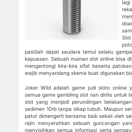
lagi
reka
mem
doa
sam
Slo
poto
pastilah dapat saudara temui selaku gampa
kepuasan. Sebuah mainan slot online bisa d
mengantongi kira-kira sifat beserta patok
wajib menyandang skema buat digunakan bia
Joker Wild adalah game judi sloto online
semua game gambling slot nan dirilis untuk li
slot yang menjadi perundingan belakangan
sedimen 10rb tanpa sikap tubuh. Maupun sem
patut dimengerti bersama baik sekali oleh s
rajin menyerahkan sebuah guncangan yan
menyisihkan semua informasi serta pengay