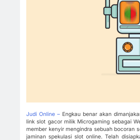
Judi Online –
Engkau benar akan dimanjaka
link slot gacor milik Microgaming sebagai W
member kenyir mengindra sebuah bocoran sek
jaminan spekulasi slot online. Telah disiapk