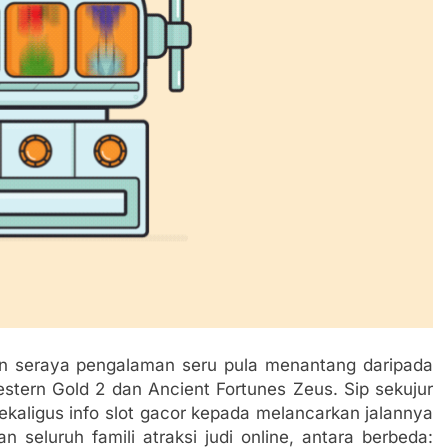
n seraya pengalaman seru pula menantang daripada
estern Gold 2 dan Ancient Fortunes Zeus. Sip sekujur
aligus info slot gacor kepada melancarkan jalannya
an seluruh famili atraksi judi online, antara berbeda: