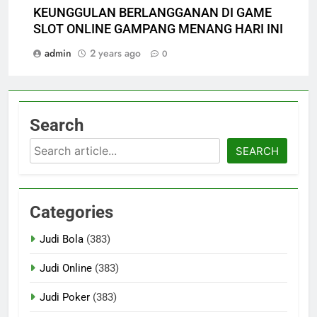
KEUNGGULAN BERLANGGANAN DI GAME
SLOT ONLINE GAMPANG MENANG HARI INI
admin
2 years ago
0
Search
Search
SEARCH
Categories
Judi Bola
(383)
Judi Online
(383)
Judi Poker
(383)