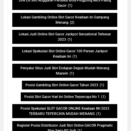
Link Lis Slot Anggaran Pemukul Bola Pingpong kecil Paling
Gacor
(1)
Lokasi Gambling Online Slot Gacor Keadaan Ini Gampang
Menang
(2)
Lokasi Judi Online Slot Gacor Jackpot Sensational Terbesar
2023
(1)
Lokasi Spekulasi Slot Online Gacor 100 Persen Jackpot
Keadaan Ini
(1)
Penyalur Situs Judi Slot Endapan Degub Mudah Menang
Maxwin
(1)
Posisi Gambling Slot Online Gacor Tahun 2023
(1)
Posisi Slot Gacor Hari Ini Online Terpercaya No 1
(1)
Posisi Spekulasi SLOT GACOR ONLINE Keadaan INI 2023
TERBARU TEPERCAYA MUDAH MENANG
(1)
Register Posisi Distributor Judi Slot Online GACOR Pragmatic
Play Serta PG Soft
(1)