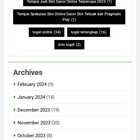
Tempat Judi Slot Gacor Online Terpercaya 2023
(1)
Tempat Spekulasi Slot Online Gacor Slot Terbaik dan Pragmatic
Play
(1)
togel online
(34)
togel terlengkap
(16)
toto togel
(2)
Archives
February 2024
(9)
January 2024
(14)
December 2023
(19)
November 2023
(20)
October 2023
(8)