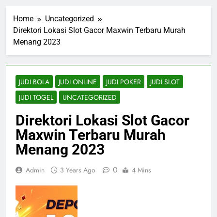
Home
Uncategorized
Direktori Lokasi Slot Gacor Maxwin Terbaru Murah
Menang 2023
JUDI BOLA
JUDI ONLINE
JUDI POKER
JUDI SLOT
JUDI TOGEL
UNCATEGORIZED
Direktori Lokasi Slot Gacor
Maxwin Terbaru Murah
Menang 2023
0
Admin
3 Years Ago
4 Mins