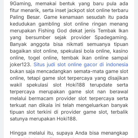
9Gaming, memakai bentuk yang baru pula ada
fitur menarik, serta inset jackpot slot online terbaru
Paling Besar. Game kenamaan sesudah itu pada
kedudukan gambling slot online ringan menang
merupakan Fishing God dekat jenis Tembak Ikan
yang bersumber sejak provider Spadegaming.
Banyak anggota bisa nikmati semuanya tipuan
bagaikan slot online, spekulasi bola online, kasino
online, togel online, tembak ikan online sampai
joker123.
Situs judi slot online gacor di indonesia
bukan saja mencadangkan semata-mata game slot
online, tetapi game slot terpercaya yang disajikan
wakil spekulasi slot Hoki188 terupdate serta
terpercaya merupakan game slot nan berawal
melalui bermacam provider slot terpercaya serta
terkuat nan dikala ini telah mengeluarkan banyak
tipuan slot terkini di provider game slot, terbalik
satunya merupakan Hoki188.
Hingga melalui itu, supaya Anda bisa menangkap