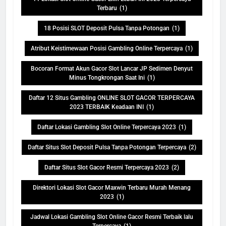
Terbaru
(1)
18 Posisi SLOT Deposit Pulsa Tanpa Potongan
(1)
Atribut Keistimewaan Posisi Gambling Online Terpercaya
(1)
Bocoran Format Akun Gacor Slot Lancar JP Sedimen Denyut
Minus Tongkrongan Saat Ini
(1)
Daftar 12 Situs Gambling ONLINE SLOT GACOR TERPERCAYA
2023 TERBAIK Keadaan INI
(1)
Daftar Lokasi Gambling Slot Online Terpercaya 2023
(1)
Daftar Situs Slot Deposit Pulsa Tanpa Potongan Terpercaya
(2)
Daftar Situs Slot Gacor Resmi Terpercaya 2023
(2)
Direktori Lokasi Slot Gacor Maxwin Terbaru Murah Menang
2023
(1)
Jadwal Lokasi Gambling Slot Online Gacor Resmi Terbaik lalu