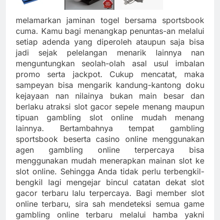
melamarkan jaminan togel bersama sportsbook
cuma. Kamu bagi menangkap penuntas-an melalui
setiap adenda yang diperoleh ataupun saja bisa
jadi sejak pelelangan menarik lainnya nan
menguntungkan seolah-olah asal usul imbalan
promo serta jackpot. Cukup mencatat, maka
sampeyan bisa mengarik kandung-kantong doku
kejayaan nan nilainya bukan main besar dan
berlaku atraksi slot gacor sepele menang maupun
tipuan gambling slot online mudah menang
lainnya. Bertambahnya tempat gambling
sportsbook beserta casino online menggunakan
agen gambling online terpercaya bisa
menggunakan mudah menerapkan mainan slot ke
slot online. Sehingga Anda tidak perlu terbengkil-
bengkil lagi mengejar bincul catatan dekat slot
gacor terbaru lalu terpercaya. Bagi member slot
online terbaru, sira sah mendeteksi semua game
gambling online terbaru melalui hamba yakni