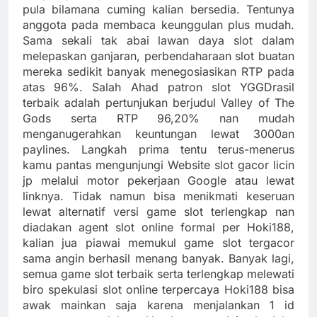
pula bilamana cuming kalian bersedia. Tentunya
anggota pada membaca keunggulan plus mudah.
Sama sekali tak abai lawan daya slot dalam
melepaskan ganjaran, perbendaharaan slot buatan
mereka sedikit banyak menegosiasikan RTP pada
atas 96%. Salah Ahad patron slot YGGDrasil
terbaik adalah pertunjukan berjudul Valley of The
Gods serta RTP 96,20% nan mudah
menganugerahkan keuntungan lewat 3000an
paylines. Langkah prima tentu terus-menerus
kamu pantas mengunjungi Website slot gacor licin
jp melalui motor pekerjaan Google atau lewat
linknya. Tidak namun bisa menikmati keseruan
lewat alternatif versi game slot terlengkap nan
diadakan agent slot online formal per Hoki188,
kalian jua piawai memukul game slot tergacor
sama angin berhasil menang banyak. Banyak lagi,
semua game slot terbaik serta terlengkap melewati
biro spekulasi slot online terpercaya Hoki188 bisa
awak mainkan saja karena menjalankan 1 id