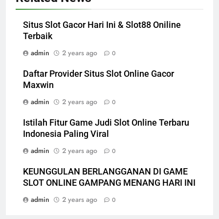
Situs Slot Gacor Hari Ini & Slot88 Oniline
Terbaik
admin
2 years ago
0
Daftar Provider Situs Slot Online Gacor
Maxwin
admin
2 years ago
0
Istilah Fitur Game Judi Slot Online Terbaru
Indonesia Paling Viral
admin
2 years ago
0
KEUNGGULAN BERLANGGANAN DI GAME
SLOT ONLINE GAMPANG MENANG HARI INI
admin
2 years ago
0