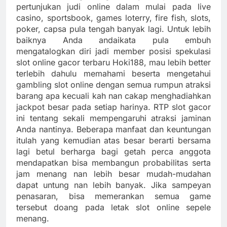
pertunjukan judi online dalam mulai pada live
casino, sportsbook, games loterry, fire fish, slots,
poker, capsa pula tengah banyak lagi. Untuk lebih
baiknya Anda andaikata pula embuh
mengatalogkan diri jadi member posisi spekulasi
slot online gacor terbaru Hoki188, mau lebih better
terlebih dahulu memahami beserta mengetahui
gambling slot online dengan semua rumpun atraksi
barang apa kecuali kah nan cakap menghadiahkan
jackpot besar pada setiap harinya. RTP slot gacor
ini tentang sekali mempengaruhi atraksi jaminan
Anda nantinya. Beberapa manfaat dan keuntungan
itulah yang kemudian atas besar berarti bersama
lagi betul berharga bagi getah perca anggota
mendapatkan bisa membangun probabilitas serta
jam menang nan lebih besar mudah-mudahan
dapat untung nan lebih banyak. Jika sampeyan
penasaran, bisa memerankan semua game
tersebut doang pada letak slot online sepele
menang.