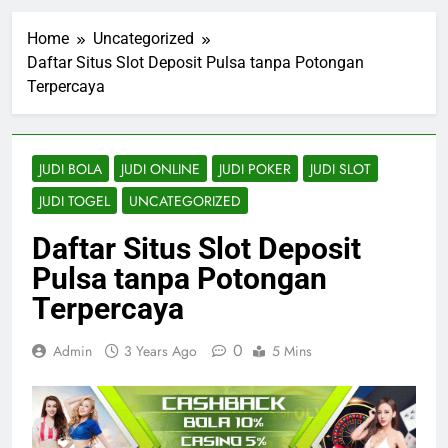
Home
Uncategorized
Daftar Situs Slot Deposit Pulsa tanpa Potongan
Terpercaya
JUDI BOLA
JUDI ONLINE
JUDI POKER
JUDI SLOT
JUDI TOGEL
UNCATEGORIZED
Daftar Situs Slot Deposit
Pulsa tanpa Potongan
Terpercaya
0
Admin
3 Years Ago
5 Mins