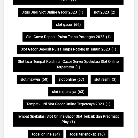
2023
(1)
Situs Judi Slot Online Gacor 2023
(1)
slot 2023
(2)
slot gacor
(66)
Slot Gacor Deposit Pulsa Tanpa Potongan 2023
(1)
Slot Gacor Deposit Pulsa Tanpa Potongan Tahun 2023
(1)
Slot Luar Tempat Kelahiran Gacor Server Spekulasi Slot Online
Terpercaya
(1)
slot maxwin
(58)
slot online
(67)
slot resmi
(3)
slot terpercaya
(63)
Tempat Judi Slot Gacor Online Terpercaya 2023
(1)
Tempat Spekulasi Slot Online Gacor Slot Terbaik dan Pragmatic
Play
(1)
togel online
(34)
togel terlengkap
(16)