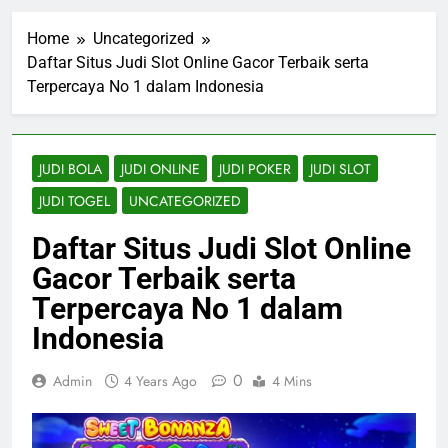
Home
Uncategorized
Daftar Situs Judi Slot Online Gacor Terbaik serta
Terpercaya No 1 dalam Indonesia
JUDI BOLA
JUDI ONLINE
JUDI POKER
JUDI SLOT
JUDI TOGEL
UNCATEGORIZED
Daftar Situs Judi Slot Online
Gacor Terbaik serta
Terpercaya No 1 dalam
Indonesia
0
Admin
4 Years Ago
4 Mins