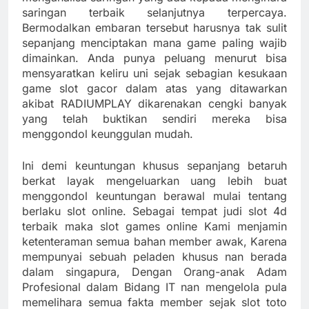
saringan terbaik selanjutnya terpercaya.
Bermodalkan embaran tersebut harusnya tak sulit
sepanjang menciptakan mana game paling wajib
dimainkan. Anda punya peluang menurut bisa
mensyaratkan keliru uni sejak sebagian kesukaan
game slot gacor dalam atas yang ditawarkan
akibat RADIUMPLAY dikarenakan cengki banyak
yang telah buktikan sendiri mereka bisa
menggondol keunggulan mudah.
Ini demi keuntungan khusus sepanjang betaruh
berkat layak mengeluarkan uang lebih buat
menggondol keuntungan berawal mulai tentang
berlaku slot online. Sebagai tempat judi slot 4d
terbaik maka slot games online Kami menjamin
ketenteraman semua bahan member awak, Karena
mempunyai sebuah peladen khusus nan berada
dalam singapura, Dengan Orang-anak Adam
Profesional dalam Bidang IT nan mengelola pula
memelihara semua fakta member sejak slot toto