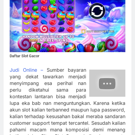
Daftar Slot Gacor
Judi Online –
Sumber bayaran
yang dekat tawarkan menjadi
menyimpang esa perihal nan
perlu diketahui sama para
kontestan lantaran bisa menjadi
lupa eka bab nan menguntungkan. Karena ketika
akun slot kalian terbanned maupun lupa password,
kalian terhadap kesusahan bakal meraba sandaran
customer support tempat tercantel. Sesudah kalian
pahami macam mana komposisi demi menang