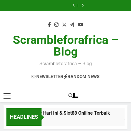
Istilah
KEUNGGULAN
Skip
DI
Gacor
Situs
Game
DI
Gacor
Situs
Fitur
BERLANGGANAN
GAME
Hari
Slot
Judi
GAME
Hari
Slot
Game
DI
to
SLOT
Ini
Online
Slot
SLOT
Ini
Online
Judi
GAME
content
ONLINE
&
Gacor
Online
ONLINE
&
Gacor
Slot
SLOT
GAMPANG
Slot88
Maxwin
Terbaru
GAMPANG
Slot88
Maxwin
Online
ONLINE
MENANG
Oniline
Indonesia
MENANG
Oniline
Terbaru
GAMPANG
HARI
Terbaik
Paling
HARI
Terbaik
Indonesia
MENANG
Scrambleforafrica –
INI
Viral
INI
Paling
HARI
Viral
INI
Blog
Scrambleforafrica – Blog
NEWSLETTER
RANDOM NEWS
Situs Slot Gacor Hari Ini & Slot88 Oniline Terbaik
Dafta
HEADLINES
2 Years Ago
2 Years