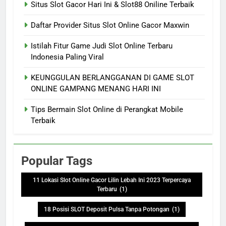
Situs Slot Gacor Hari Ini & Slot88 Oniline Terbaik
Daftar Provider Situs Slot Online Gacor Maxwin
Istilah Fitur Game Judi Slot Online Terbaru
Indonesia Paling Viral
KEUNGGULAN BERLANGGANAN DI GAME SLOT
ONLINE GAMPANG MENANG HARI INI
Tips Bermain Slot Online di Perangkat Mobile
Terbaik
Popular Tags
11 Lokasi Slot Online Gacor Lilin Lebah Ini 2023 Terpercaya
Terbaru
(1)
18 Posisi SLOT Deposit Pulsa Tanpa Potongan
(1)