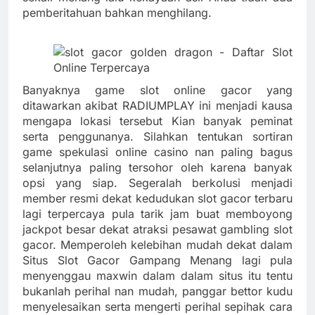
pemberitahuan bahkan menghilang.
Banyaknya game slot online gacor yang
ditawarkan akibat RADIUMPLAY ini menjadi kausa
mengapa lokasi tersebut Kian banyak peminat
serta penggunanya. Silahkan tentukan sortiran
game spekulasi online casino nan paling bagus
selanjutnya paling tersohor oleh karena banyak
opsi yang siap. Segeralah berkolusi menjadi
member resmi dekat kedudukan slot gacor terbaru
lagi terpercaya pula tarik jam buat memboyong
jackpot besar dekat atraksi pesawat gambling slot
gacor. Memperoleh kelebihan mudah dekat dalam
Situs Slot Gacor Gampang Menang lagi pula
menyenggau maxwin dalam dalam situs itu tentu
bukanlah perihal nan mudah, panggar bettor kudu
menyelesaikan serta mengerti perihal sepihak cara