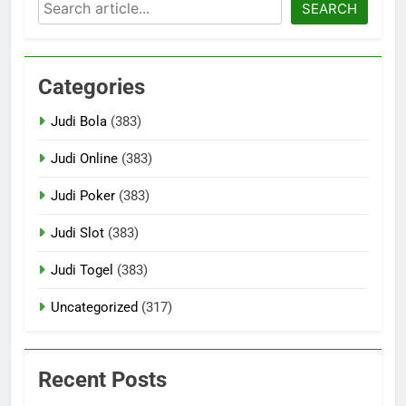
Search
SEARCH
Categories
Judi Bola
(383)
Judi Online
(383)
Judi Poker
(383)
Judi Slot
(383)
Judi Togel
(383)
Uncategorized
(317)
Recent Posts