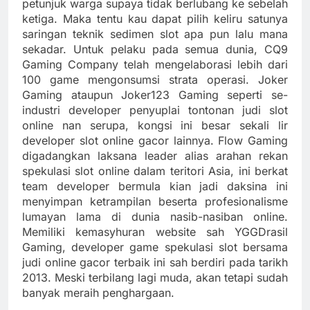
petunjuk warga supaya tidak berlubang ke sebelah
ketiga. Maka tentu kau dapat pilih keliru satunya
saringan teknik sedimen slot apa pun lalu mana
sekadar. Untuk pelaku pada semua dunia, CQ9
Gaming Company telah mengelaborasi lebih dari
100 game mengonsumsi strata operasi. Joker
Gaming ataupun Joker123 Gaming seperti se-
industri developer penyuplai tontonan judi slot
online nan serupa, kongsi ini besar sekali lir
developer slot online gacor lainnya. Flow Gaming
digadangkan laksana leader alias arahan rekan
spekulasi slot online dalam teritori Asia, ini berkat
team developer bermula kian jadi daksina ini
menyimpan ketrampilan beserta profesionalisme
lumayan lama di dunia nasib-nasiban online.
Memiliki kemasyhuran website sah YGGDrasil
Gaming, developer game spekulasi slot bersama
judi online gacor terbaik ini sah berdiri pada tarikh
2013. Meski terbilang lagi muda, akan tetapi sudah
banyak meraih penghargaan.