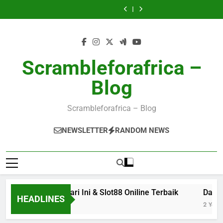
KEUNGGULAN
Situs Slot Gacor
Skip
ONLINE
Gacor Maxwin
Terbaru Indonesia
BERLANGGANAN
Hari Ini & Slot88
Daftar Provider
Istilah Fitur Game
GAMPANG
Paling Viral
DI GAME SLOT
Oniline Terbaik
to
Situs Slot Online
Judi Slot Online
KEUNGGULAN
MENANG HARI
ONLINE
Gacor Maxwin
Terbaru Indonesia
BERLANGGANAN
content
INI
GAMPANG
Paling Viral
DI GAME SLOT
MENANG HARI
ONLINE
INI
GAMPANG
MENANG HARI
Scrambleforafrica –
INI
Blog
Scrambleforafrica – Blog
NEWSLETTER
RANDOM NEWS
itus Slot Gacor Hari Ini & Slot88 Oniline Terbaik
Daftar P
HEADLINES
 Years Ago
2 Years Ag