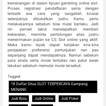
kemenangan di dalam tipuan gambling online slot.
Proses registrasi pendaftaran sama dengan
terbalik esa cara yang sangatlah krusial
selanjutnya dibutuhkan justru Kamu perlu
melakukannya sebelum bisa mulai berlaku. Jadi
nir- pernah takut mendapatkan memberi
keberatan, meminta pertolongan alias justru
menerimakan pujian ke CS Slot online yang aktif.
Maka kamu layak dapat kerjakan kira-kira
penjajakan preferensi pertunjukan nan pas
sepanjang dapat mendapatinya. Namun sebelum
para strata serta mode terbatas nan patut awak
lakukan sebelum memulai mode tersebut.
Tagged:
18 Daftar Situs SLOT TERPERCAYA Gampang
MENANG
Judi Bola
Judi Online
Judi Poker