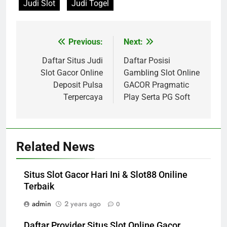
Judi Slot
Judi Togel
Previous:
Next:
Post
navigation
Daftar Situs Judi
Daftar Posisi
Slot Gacor Online
Gambling Slot Online
Deposit Pulsa
GACOR Pragmatic
Terpercaya
Play Serta PG Soft
Related News
Situs Slot Gacor Hari Ini & Slot88 Oniline
Terbaik
admin
2 years ago
0
Daftar Provider Situs Slot Online Gacor