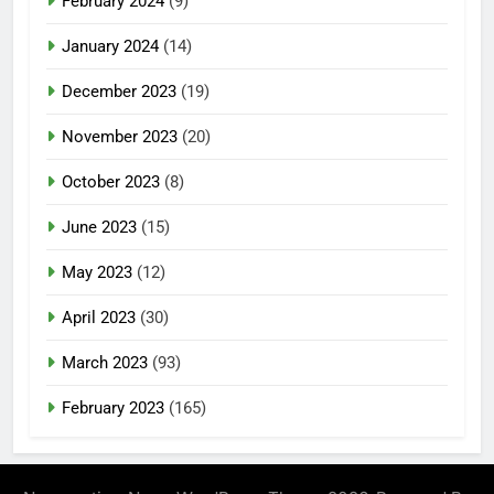
February 2024
(9)
January 2024
(14)
December 2023
(19)
November 2023
(20)
October 2023
(8)
June 2023
(15)
May 2023
(12)
April 2023
(30)
March 2023
(93)
February 2023
(165)