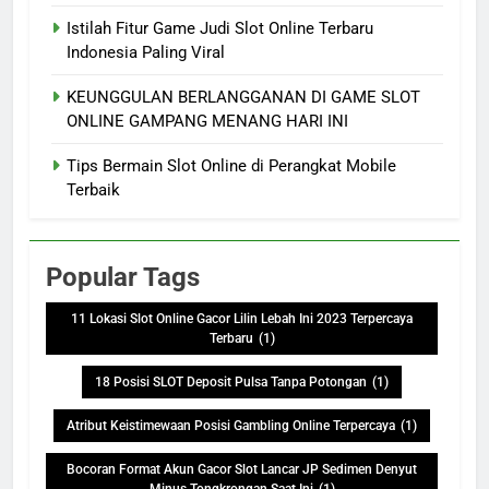
Istilah Fitur Game Judi Slot Online Terbaru
Indonesia Paling Viral
KEUNGGULAN BERLANGGANAN DI GAME SLOT
ONLINE GAMPANG MENANG HARI INI
Tips Bermain Slot Online di Perangkat Mobile
Terbaik
Popular Tags
11 Lokasi Slot Online Gacor Lilin Lebah Ini 2023 Terpercaya
Terbaru
(1)
18 Posisi SLOT Deposit Pulsa Tanpa Potongan
(1)
Atribut Keistimewaan Posisi Gambling Online Terpercaya
(1)
Bocoran Format Akun Gacor Slot Lancar JP Sedimen Denyut