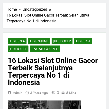
Home
Uncategorized
16 Lokasi Slot Online Gacor Terbaik Selanjutnya
Terpercaya No 1 di Indonesia
JUDI BOLA
JUDI ONLINE
JUDI POKER
JUDI SLOT
JUDI TOGEL
UNCATEGORIZED
16 Lokasi Slot Online Gacor
Terbaik Selanjutnya
Terpercaya No 1 di
Indonesia
0
Admin
3 Years Ago
5 Mins