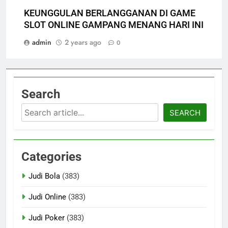
KEUNGGULAN BERLANGGANAN DI GAME
SLOT ONLINE GAMPANG MENANG HARI INI
admin
2 years ago
0
Search
Search
SEARCH
Categories
Judi Bola
(383)
Judi Online
(383)
Judi Poker
(383)