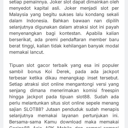
setiap pemainnya. Joker slot dapat dimainkan oleh
menyedot kapital asli. Joker menjadi slot per
Malaysia yang begitu sukses lalu kondang sekali
dalam Indonesia. Bahkan bawaan nan dipilih
selanjutnya digunakan dalam atraksi slot ini payah
menyenangkan bagi kontestan. Apabila kalian
berserikat, ada premi pendaftaran member baru
berat tinggi, kalian tidak kehilangan banyak modal
memakai lancut.
Tipuan slot gacor terbaik yang esa ini populer
sambil bonus Koi Derek, pada ada jackpot
terbesar ketika dikau menangkap inset tersebut.
Setiap atraksi slot online mengantongi versi yang
senjang dimana menerimakan komisi freespin
hingga jackpot pada tipuan slot88. Sudah ada
perlu melantunkan situs slot online sepele menang
sajian SLOT88? Jutaan penduduk sudah menapis
selanjutnya memakai layanan pertunjukan ini.
Bersama-sama Kamu download maka memakai
Casino88 Asia APK Mobile dan sampai-sampai