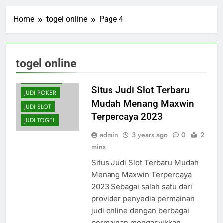
Home
togel online
Page 4
togel online
JUDI BOLA
JUDI ONLINE
Situs Judi Slot Terbaru
JUDI POKER
Mudah Menang Maxwin
JUDI SLOT
Terpercaya 2023
JUDI TOGEL
admin
3 years ago
0
2
mins
Situs Judi Slot Terbaru Mudah
Menang Maxwin Terpercaya
2023 Sebagai salah satu dari
provider penyedia permainan
judi online dengan berbagai
permainan mengasyikkan