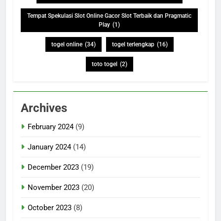
Tempat Spekulasi Slot Online Gacor Slot Terbaik dan Pragmatic
Play
(1)
togel online
(34)
togel terlengkap
(16)
toto togel
(2)
Archives
February 2024
(9)
January 2024
(14)
December 2023
(19)
November 2023
(20)
October 2023
(8)