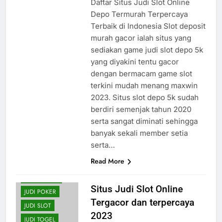
Daftar Situs Judi Slot Online
Depo Termurah Terpercaya
Terbaik di Indonesia Slot deposit
murah gacor ialah situs yang
sediakan game judi slot depo 5k
yang diyakini tentu gacor
dengan bermacam game slot
terkini mudah menang maxwin
2023. Situs slot depo 5k sudah
berdiri semenjak tahun 2020
serta sangat diminati sehingga
banyak sekali member setia
serta…
Read More
JUDI BOLA
JUDI ONLINE
Situs Judi Slot Online
JUDI POKER
Tergacor dan terpercaya
JUDI SLOT
2023
JUDI TOGEL