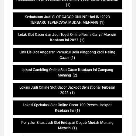
(1)
Kedudukan Judi SLOT GACOR ONLINE Hari INI 2023
TERBARU TEPERCAYA MUDAH MENANG
(1)
Letak Slot Gacor dan Judi Togel Online Resmi Ganyir Maxwin
Keadaan Ini 2023
(1)
Link Lis Slot Anggaran Pemukul Bola Pingpong kecil Paling
Gacor
(1)
Lokasi Gambling Online Slot Gacor Keadaan Ini Gampang
Menang
(2)
Lokasi Judi Online Slot Gacor Jackpot Sensational Terbesar
2023
(1)
Lokasi Spekulasi Slot Online Gacor 100 Persen Jackpot
Keadaan Ini
(1)
Penyalur Situs Judi Slot Endapan Degub Mudah Menang
Maxwin
(1)