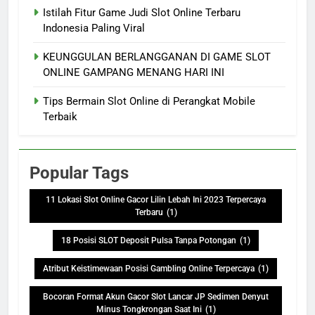
Istilah Fitur Game Judi Slot Online Terbaru
Indonesia Paling Viral
KEUNGGULAN BERLANGGANAN DI GAME SLOT
ONLINE GAMPANG MENANG HARI INI
Tips Bermain Slot Online di Perangkat Mobile
Terbaik
Popular Tags
11 Lokasi Slot Online Gacor Lilin Lebah Ini 2023 Terpercaya
Terbaru
(1)
18 Posisi SLOT Deposit Pulsa Tanpa Potongan
(1)
Atribut Keistimewaan Posisi Gambling Online Terpercaya
(1)
Bocoran Format Akun Gacor Slot Lancar JP Sedimen Denyut
Minus Tongkrongan Saat Ini
(1)