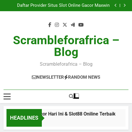
Situs Slot Gacor Hari Ini & Slot88 Oniline Terbaik
Skip
Daftar Provider Situs Slot Online Gacor Maxwin
to
Istilah Fitur Game Judi Slot Online Terbaru Indonesia
Paling Viral
KEUNGGULAN BERLANGGANAN DI GAME SLOT
content
ONLINE GAMPANG MENANG HARI INI
Situs Slot Gacor Hari Ini & Slot88 Oniline Terbaik
Daftar Provider Situs Slot Online Gacor Maxwin
Istilah Fitur Game Judi Slot Online Terbaru Indonesia
Scrambleforafrica –
Paling Viral
KEUNGGULAN BERLANGGANAN DI GAME SLOT
ONLINE GAMPANG MENANG HARI INI
Blog
Scrambleforafrica – Blog
NEWSLETTER
RANDOM NEWS
Situs Slot Gacor Hari Ini & Slot88 Oniline Terbaik
Da
HEADLINES
2 Years Ago
2 