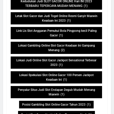
Kedudukan Judi SLOT GACOR ONLINE Hari INI 2023
TERBARU TEPERCAYA MUDAH MENANG
(1)
Letak Slot Gacor dan Judi Togel Online Resmi Ganyir Maxwin
Keadaan Ini 2023
(1)
Link Lis Slot Anggaran Pemukul Bola Pingpong kecil Paling
Gacor
(1)
Lokasi Gambling Online Slot Gacor Keadaan Ini Gampang
Menang
(2)
Lokasi Judi Online Slot Gacor Jackpot Sensational Terbesar
2023
(1)
Lokasi Spekulasi Slot Online Gacor 100 Persen Jackpot
Keadaan Ini
(1)
Penyalur Situs Judi Slot Endapan Degub Mudah Menang
Maxwin
(1)
Posisi Gambling Slot Online Gacor Tahun 2023
(1)