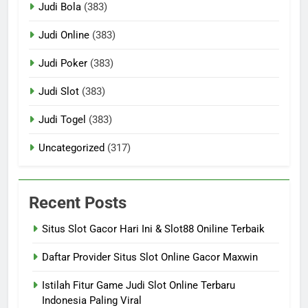
Judi Bola
(383)
Judi Online
(383)
Judi Poker
(383)
Judi Slot
(383)
Judi Togel
(383)
Uncategorized
(317)
Recent Posts
Situs Slot Gacor Hari Ini & Slot88 Oniline Terbaik
Daftar Provider Situs Slot Online Gacor Maxwin
Istilah Fitur Game Judi Slot Online Terbaru
Indonesia Paling Viral