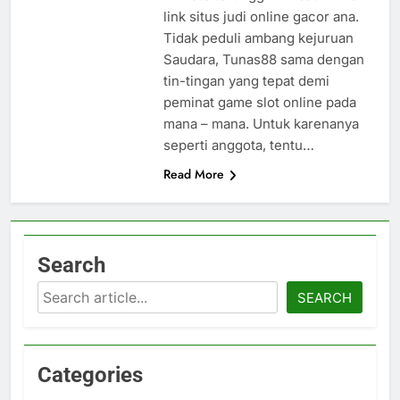
link situs judi online gacor ana.
Tidak peduli ambang kejuruan
Saudara, Tunas88 sama dengan
tin-tingan yang tepat demi
peminat game slot online pada
mana – mana. Untuk karenanya
seperti anggota, tentu…
Read More
Search
Search
SEARCH
Categories