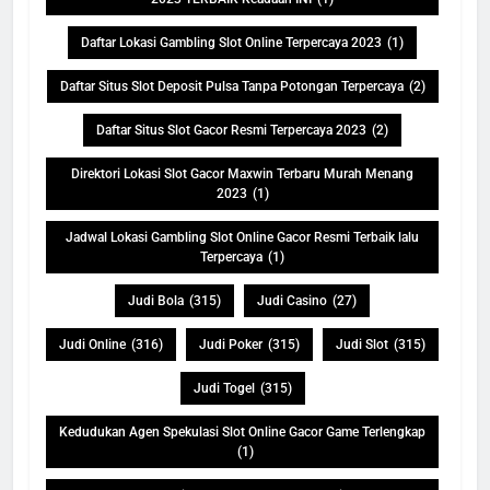
Daftar Lokasi Gambling Slot Online Terpercaya 2023
(1)
Daftar Situs Slot Deposit Pulsa Tanpa Potongan Terpercaya
(2)
Daftar Situs Slot Gacor Resmi Terpercaya 2023
(2)
Direktori Lokasi Slot Gacor Maxwin Terbaru Murah Menang
2023
(1)
Jadwal Lokasi Gambling Slot Online Gacor Resmi Terbaik lalu
Terpercaya
(1)
Judi Bola
(315)
Judi Casino
(27)
Judi Online
(316)
Judi Poker
(315)
Judi Slot
(315)
Judi Togel
(315)
Kedudukan Agen Spekulasi Slot Online Gacor Game Terlengkap
(1)