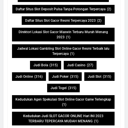
Daftar Situs Slot Deposit Pulsa Tanpa Potongan Terpercaya
(2)
Daftar Situs Slot Gacor Resmi Terpercaya 2023
(2)
Direktori Lokasi Slot Gacor Maxwin Terbaru Murah Menang
2023
(1)
Jadwal Lokasi Gambling Slot Online Gacor Resmi Terbaik lalu
Terpercaya
(1)
Judi Bola
(315)
Judi Casino
(27)
Judi Online
(316)
Judi Poker
(315)
Judi Slot
(315)
Judi Togel
(315)
Kedudukan Agen Spekulasi Slot Online Gacor Game Terlengkap
(1)
Kedudukan Judi SLOT GACOR ONLINE Hari INI 2023
TERBARU TEPERCAYA MUDAH MENANG
(1)