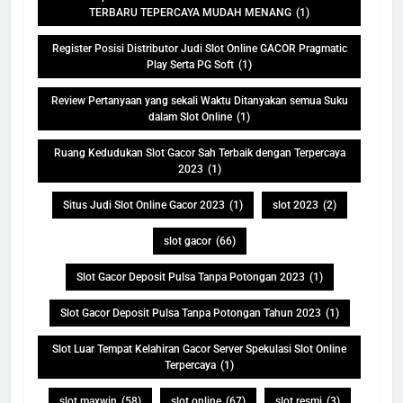
TERBARU TEPERCAYA MUDAH MENANG
(1)
Register Posisi Distributor Judi Slot Online GACOR Pragmatic
Play Serta PG Soft
(1)
Review Pertanyaan yang sekali Waktu Ditanyakan semua Suku
dalam Slot Online
(1)
Ruang Kedudukan Slot Gacor Sah Terbaik dengan Terpercaya
2023
(1)
Situs Judi Slot Online Gacor 2023
(1)
slot 2023
(2)
slot gacor
(66)
Slot Gacor Deposit Pulsa Tanpa Potongan 2023
(1)
Slot Gacor Deposit Pulsa Tanpa Potongan Tahun 2023
(1)
Slot Luar Tempat Kelahiran Gacor Server Spekulasi Slot Online
Terpercaya
(1)
slot maxwin
(58)
slot online
(67)
slot resmi
(3)