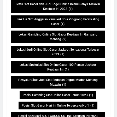
Letak Slot Gacor dan Judi Togel Online Resmi Ganyir Maxwin
Keadaan Ini 2023
(1)
Link Lis Slot Anggaran Pemukul Bola Pingpong kecil Paling
Gacor
(1)
Lokasi Gambling Online Slot Gacor Keadaan Ini Gampang
Menang
(2)
Lokasi Judi Online Slot Gacor Jackpot Sensational Terbesar
2023
(1)
Lokasi Spekulasi Slot Online Gacor 100 Persen Jackpot
Keadaan Ini
(1)
Penyalur Situs Judi Slot Endapan Degub Mudah Menang
Maxwin
(1)
Posisi Gambling Slot Online Gacor Tahun 2023
(1)
Posisi Slot Gacor Hari Ini Online Terpercaya No 1
(1)
Posisi Spekulasi SLOT GACOR ONLINE Keadaan INI 2023