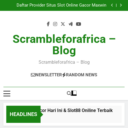
Situs Slot Gacor Hari Ini & Slot88 Oniline Terbaik
Skip
Daftar Provider Situs Slot Online Gacor Maxwin
to
Istilah Fitur Game Judi Slot Online Terbaru Indonesia
Paling Viral
KEUNGGULAN BERLANGGANAN DI GAME SLOT
content
ONLINE GAMPANG MENANG HARI INI
Situs Slot Gacor Hari Ini & Slot88 Oniline Terbaik
Daftar Provider Situs Slot Online Gacor Maxwin
Istilah Fitur Game Judi Slot Online Terbaru Indonesia
Scrambleforafrica –
Paling Viral
KEUNGGULAN BERLANGGANAN DI GAME SLOT
ONLINE GAMPANG MENANG HARI INI
Blog
Scrambleforafrica – Blog
NEWSLETTER
RANDOM NEWS
Situs Slot Gacor Hari Ini & Slot88 Oniline Terbaik
D
HEADLINES
2 Years Ago
2