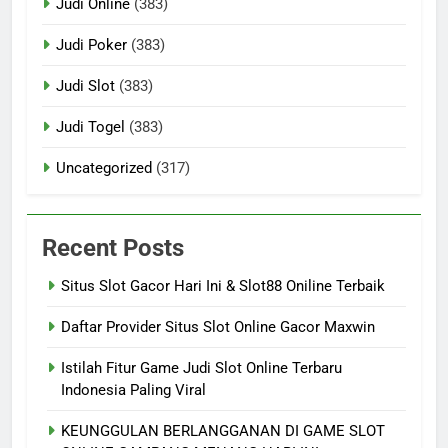
Judi Online
(383)
Judi Poker
(383)
Judi Slot
(383)
Judi Togel
(383)
Uncategorized
(317)
Recent Posts
Situs Slot Gacor Hari Ini & Slot88 Oniline Terbaik
Daftar Provider Situs Slot Online Gacor Maxwin
Istilah Fitur Game Judi Slot Online Terbaru
Indonesia Paling Viral
KEUNGGULAN BERLANGGANAN DI GAME SLOT