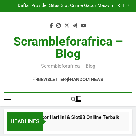
Situs Slot Gacor Hari Ini & Slot88 Oniline Terbaik
Skip
Daftar Provider Situs Slot Online Gacor Maxwin
to
Istilah Fitur Game Judi Slot Online Terbaru Indonesia
Paling Viral
KEUNGGULAN BERLANGGANAN DI GAME SLOT
content
ONLINE GAMPANG MENANG HARI INI
Situs Slot Gacor Hari Ini & Slot88 Oniline Terbaik
Daftar Provider Situs Slot Online Gacor Maxwin
Istilah Fitur Game Judi Slot Online Terbaru Indonesia
Scrambleforafrica –
Paling Viral
KEUNGGULAN BERLANGGANAN DI GAME SLOT
ONLINE GAMPANG MENANG HARI INI
Blog
Scrambleforafrica – Blog
NEWSLETTER
RANDOM NEWS
Situs Slot Gacor Hari Ini & Slot88 Oniline Terbaik
D
HEADLINES
2 Years Ago
2 