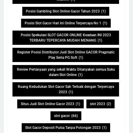
Posisi Gambling Slot Online Gacor Tahun 2023
(1)
Posisi Slot Gacor Hari Ini Online Terpercaya No 1
(1)
Posisi Spekulasi SLOT GACOR ONLINE Keadaan INI 2023
TERBARU TEPERCAYA MUDAH MENANG
(1)
Register Posisi Distributor Judi Slot Online GACOR Pragmatic
Play Serta PG Soft
(1)
Review Pertanyaan yang sekali Waktu Ditanyakan semua Suku
dalam Slot Online
(1)
Ruang Kedudukan Slot Gacor Sah Terbaik dengan Terpercaya
2023
(1)
Situs Judi Slot Online Gacor 2023
(1)
slot 2023
(2)
slot gacor
(66)
Slot Gacor Deposit Pulsa Tanpa Potongan 2023
(1)