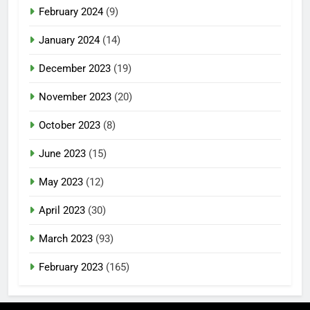
February 2024
(9)
January 2024
(14)
December 2023
(19)
November 2023
(20)
October 2023
(8)
June 2023
(15)
May 2023
(12)
April 2023
(30)
March 2023
(93)
February 2023
(165)