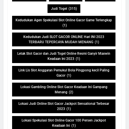
Judi Togel
(315)
Kedudukan Agen Spekulasi Slot Online Gacor Game Terlengkap
(1)
Kedudukan Judi SLOT GACOR ONLINE Hari INI 2023
TERBARU TEPERCAYA MUDAH MENANG
(1)
Letak Slot Gacor dan Judi Togel Online Resmi Ganyir Maxwin
Keadaan Ini 2023
(1)
Link Lis Slot Anggaran Pemukul Bola Pingpong kecil Paling
Gacor
(1)
Lokasi Gambling Online Slot Gacor Keadaan Ini Gampang
Menang
(2)
Lokasi Judi Online Slot Gacor Jackpot Sensational Terbesar
2023
(1)
Lokasi Spekulasi Slot Online Gacor 100 Persen Jackpot
Keadaan Ini
(1)