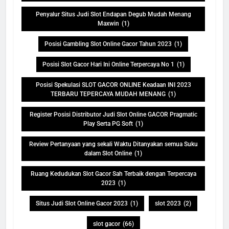
Penyalur Situs Judi Slot Endapan Degub Mudah Menang
Maxwin
(1)
Posisi Gambling Slot Online Gacor Tahun 2023
(1)
Posisi Slot Gacor Hari Ini Online Terpercaya No 1
(1)
Posisi Spekulasi SLOT GACOR ONLINE Keadaan INI 2023
TERBARU TEPERCAYA MUDAH MENANG
(1)
Register Posisi Distributor Judi Slot Online GACOR Pragmatic
Play Serta PG Soft
(1)
Review Pertanyaan yang sekali Waktu Ditanyakan semua Suku
dalam Slot Online
(1)
Ruang Kedudukan Slot Gacor Sah Terbaik dengan Terpercaya
2023
(1)
Situs Judi Slot Online Gacor 2023
(1)
slot 2023
(2)
slot gacor
(66)