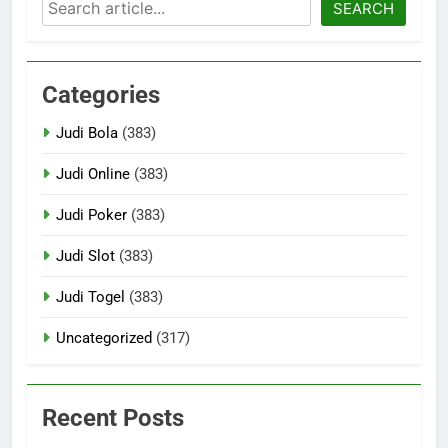
Search
SEARCH
Categories
Judi Bola
(383)
Judi Online
(383)
Judi Poker
(383)
Judi Slot
(383)
Judi Togel
(383)
Uncategorized
(317)
Recent Posts