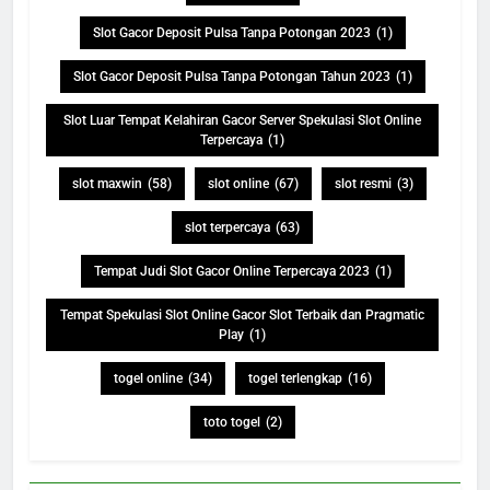
Slot Gacor Deposit Pulsa Tanpa Potongan 2023
(1)
Slot Gacor Deposit Pulsa Tanpa Potongan Tahun 2023
(1)
Slot Luar Tempat Kelahiran Gacor Server Spekulasi Slot Online
Terpercaya
(1)
slot maxwin
(58)
slot online
(67)
slot resmi
(3)
slot terpercaya
(63)
Tempat Judi Slot Gacor Online Terpercaya 2023
(1)
Tempat Spekulasi Slot Online Gacor Slot Terbaik dan Pragmatic
Play
(1)
togel online
(34)
togel terlengkap
(16)
toto togel
(2)