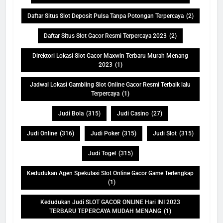
Daftar Situs Slot Deposit Pulsa Tanpa Potongan Terpercaya
(2)
Daftar Situs Slot Gacor Resmi Terpercaya 2023
(2)
Direktori Lokasi Slot Gacor Maxwin Terbaru Murah Menang
2023
(1)
Jadwal Lokasi Gambling Slot Online Gacor Resmi Terbaik lalu
Terpercaya
(1)
Judi Bola
(315)
Judi Casino
(27)
Judi Online
(316)
Judi Poker
(315)
Judi Slot
(315)
Judi Togel
(315)
Kedudukan Agen Spekulasi Slot Online Gacor Game Terlengkap
(1)
Kedudukan Judi SLOT GACOR ONLINE Hari INI 2023
TERBARU TEPERCAYA MUDAH MENANG
(1)