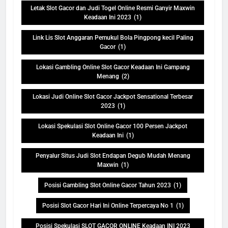
Letak Slot Gacor dan Judi Togel Online Resmi Ganyir Maxwin
Keadaan Ini 2023
(1)
Link Lis Slot Anggaran Pemukul Bola Pingpong kecil Paling
Gacor
(1)
Lokasi Gambling Online Slot Gacor Keadaan Ini Gampang
Menang
(2)
Lokasi Judi Online Slot Gacor Jackpot Sensational Terbesar
2023
(1)
Lokasi Spekulasi Slot Online Gacor 100 Persen Jackpot
Keadaan Ini
(1)
Penyalur Situs Judi Slot Endapan Degub Mudah Menang
Maxwin
(1)
Posisi Gambling Slot Online Gacor Tahun 2023
(1)
Posisi Slot Gacor Hari Ini Online Terpercaya No 1
(1)
Posisi Spekulasi SLOT GACOR ONLINE Keadaan INI 2023