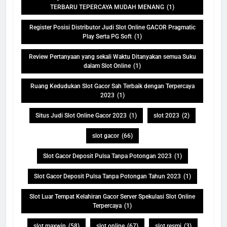
TERBARU TEPERCAYA MUDAH MENANG
(1)
Register Posisi Distributor Judi Slot Online GACOR Pragmatic
Play Serta PG Soft
(1)
Review Pertanyaan yang sekali Waktu Ditanyakan semua Suku
dalam Slot Online
(1)
Ruang Kedudukan Slot Gacor Sah Terbaik dengan Terpercaya
2023
(1)
Situs Judi Slot Online Gacor 2023
(1)
slot 2023
(2)
slot gacor
(66)
Slot Gacor Deposit Pulsa Tanpa Potongan 2023
(1)
Slot Gacor Deposit Pulsa Tanpa Potongan Tahun 2023
(1)
Slot Luar Tempat Kelahiran Gacor Server Spekulasi Slot Online
Terpercaya
(1)
slot maxwin
(58)
slot online
(67)
slot resmi
(3)