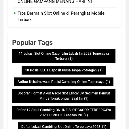
ONLINE GAMPANG MENANG HARI INI
Tips Bermain Slot Online di Perangkat Mobile
Terbaik
Popular Tags
11 Lokasi Slot Online Gacor Lilin Lebah Ini 2023 Terpercaya
Terbaru
(1)
18 Posisi SLOT Deposit Pulsa Tanpa Potongan
(1)
Atribut Keistimewaan Posisi Gambling Online Terpercaya
(1)
Bocoran Format Akun Gacor Slot Lancar JP Sedimen Denyut
Minus Tongkrongan Saat Ini
(1)
Daftar 12 Situs Gambling ONLINE SLOT GACOR TERPERCAYA
2023 TERBAIK Keadaan INI
(1)
Daftar Lokasi Gambling Slot Online Terpercaya 2023
(1)