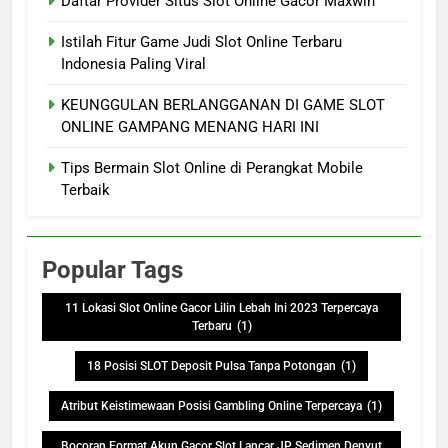
Daftar Provider Situs Slot Online Gacor Maxwin
Istilah Fitur Game Judi Slot Online Terbaru
Indonesia Paling Viral
KEUNGGULAN BERLANGGANAN DI GAME SLOT
ONLINE GAMPANG MENANG HARI INI
Tips Bermain Slot Online di Perangkat Mobile
Terbaik
Popular Tags
11 Lokasi Slot Online Gacor Lilin Lebah Ini 2023 Terpercaya
Terbaru
(1)
18 Posisi SLOT Deposit Pulsa Tanpa Potongan
(1)
Atribut Keistimewaan Posisi Gambling Online Terpercaya
(1)
Bocoran Format Akun Gacor Slot Lancar JP Sedimen Denyut