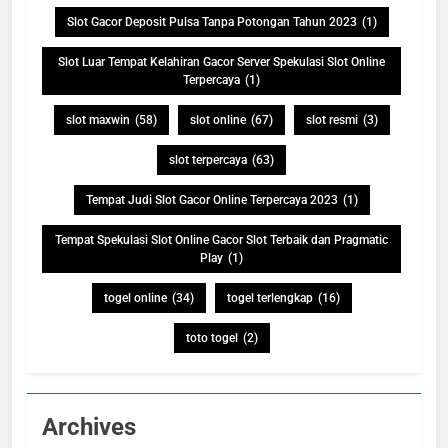
Slot Gacor Deposit Pulsa Tanpa Potongan Tahun 2023
(1)
Slot Luar Tempat Kelahiran Gacor Server Spekulasi Slot Online
Terpercaya
(1)
slot maxwin
(58)
slot online
(67)
slot resmi
(3)
slot terpercaya
(63)
Tempat Judi Slot Gacor Online Terpercaya 2023
(1)
Tempat Spekulasi Slot Online Gacor Slot Terbaik dan Pragmatic
Play
(1)
togel online
(34)
togel terlengkap
(16)
toto togel
(2)
Archives