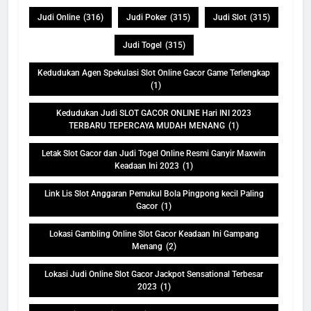
Judi Online
(316)
Judi Poker
(315)
Judi Slot
(315)
Judi Togel
(315)
Kedudukan Agen Spekulasi Slot Online Gacor Game Terlengkap
(1)
Kedudukan Judi SLOT GACOR ONLINE Hari INI 2023
TERBARU TEPERCAYA MUDAH MENANG
(1)
Letak Slot Gacor dan Judi Togel Online Resmi Ganyir Maxwin
Keadaan Ini 2023
(1)
Link Lis Slot Anggaran Pemukul Bola Pingpong kecil Paling
Gacor
(1)
Lokasi Gambling Online Slot Gacor Keadaan Ini Gampang
Menang
(2)
Lokasi Judi Online Slot Gacor Jackpot Sensational Terbesar
2023
(1)