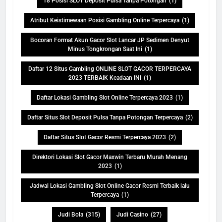
18 Posisi SLOT Deposit Pulsa Tanpa Potongan
(1)
Atribut Keistimewaan Posisi Gambling Online Terpercaya
(1)
Bocoran Format Akun Gacor Slot Lancar JP Sedimen Denyut
Minus Tongkrongan Saat Ini
(1)
Daftar 12 Situs Gambling ONLINE SLOT GACOR TERPERCAYA
2023 TERBAIK Keadaan INI
(1)
Daftar Lokasi Gambling Slot Online Terpercaya 2023
(1)
Daftar Situs Slot Deposit Pulsa Tanpa Potongan Terpercaya
(2)
Daftar Situs Slot Gacor Resmi Terpercaya 2023
(2)
Direktori Lokasi Slot Gacor Maxwin Terbaru Murah Menang
2023
(1)
Jadwal Lokasi Gambling Slot Online Gacor Resmi Terbaik lalu
Terpercaya
(1)
Judi Bola
(315)
Judi Casino
(27)