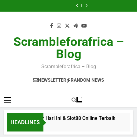
Istilah
KEUNGGULAN
Skip
DI
Gacor
Situs
Game
DI
Gacor
Situs
Fitur
BERLANGGANAN
GAME
Hari
Slot
Judi
GAME
Hari
Slot
Game
DI
to
SLOT
Ini
Online
Slot
SLOT
Ini
Online
Judi
GAME
content
ONLINE
&
Gacor
Online
ONLINE
&
Gacor
Slot
SLOT
GAMPANG
Slot88
Maxwin
Terbaru
GAMPANG
Slot88
Maxwin
Online
ONLINE
MENANG
Oniline
Indonesia
MENANG
Oniline
Terbaru
GAMPANG
HARI
Terbaik
Paling
HARI
Terbaik
Indonesia
MENANG
Scrambleforafrica –
INI
Viral
INI
Paling
HARI
Viral
INI
Blog
Scrambleforafrica – Blog
NEWSLETTER
RANDOM NEWS
Situs Slot Gacor Hari Ini & Slot88 Oniline Terbaik
Daft
HEADLINES
2 Years Ago
2 Yea