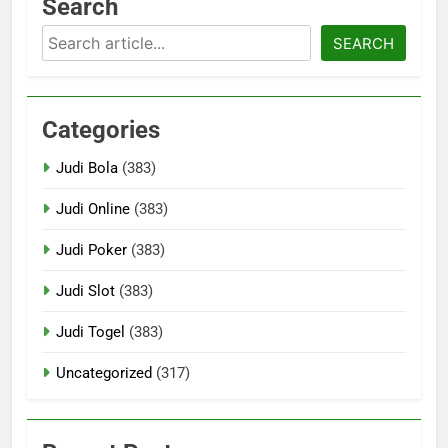
Search
Search
SEARCH
Categories
Judi Bola
(383)
Judi Online
(383)
Judi Poker
(383)
Judi Slot
(383)
Judi Togel
(383)
Uncategorized
(317)