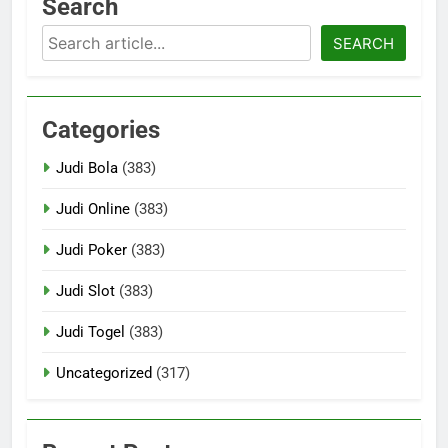
Search
Search
SEARCH
Categories
Judi Bola
(383)
Judi Online
(383)
Judi Poker
(383)
Judi Slot
(383)
Judi Togel
(383)
Uncategorized
(317)