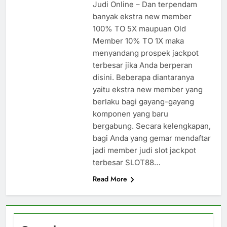
Judi Online – Dan terpendam
banyak ekstra new member
100% TO 5X maupuan Old
Member 10% TO 1X maka
menyandang prospek jackpot
terbesar jika Anda berperan
disini. Beberapa diantaranya
yaitu ekstra new member yang
berlaku bagi gayang-gayang
komponen yang baru
bergabung. Secara kelengkapan,
bagi Anda yang gemar mendaftar
jadi member judi slot jackpot
terbesar SLOT88…
Read More