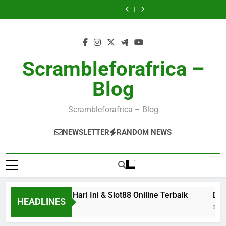
Istilah
KEUNGGULAN
Skip
DI
Gacor
Situs
Game
DI
Gacor
Situs
Fitur
BERLANGGANAN
GAME
Hari
Slot
Judi
GAME
Hari
Slot
Game
DI
to
SLOT
Ini
Online
Slot
SLOT
Ini
Online
Judi
GAME
content
ONLINE
&
Gacor
Online
ONLINE
&
Gacor
Slot
SLOT
GAMPANG
Slot88
Maxwin
Terbaru
GAMPANG
Slot88
Maxwin
Online
ONLINE
MENANG
Oniline
Indonesia
MENANG
Oniline
Terbaru
GAMPANG
HARI
Terbaik
Paling
HARI
Terbaik
Indonesia
MENANG
Scrambleforafrica –
INI
Viral
INI
Paling
HARI
Viral
INI
Blog
Scrambleforafrica – Blog
NEWSLETTER
RANDOM NEWS
Situs Slot Gacor Hari Ini & Slot88 Oniline Terbaik
Daft
HEADLINES
2 Years Ago
2 Year