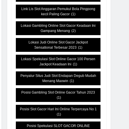
Link Lis Slot Anggaran Pemukul Bola Pingpong
kecil Paling Gacor
(1)
Lokasi Gambling Online Slot Gacor Keadaan Ini
Gampang Menang
(2)
Lokasi Judi Online Slot Gacor Jackpot
Sensational Terbesar 2023
(1)
Lokasi Spekulasi Slot Online Gacor 100 Persen
Jackpot Keadaan Ini
(1)
Penyalur Situs Judi Slot Endapan Degub Mudah
Menang Maxwin
(1)
Posisi Gambling Slot Online Gacor Tahun 2023
(1)
Posisi Slot Gacor Hari Ini Online Terpercaya No 1
(1)
Posisi Spekulasi SLOT GACOR ONLINE