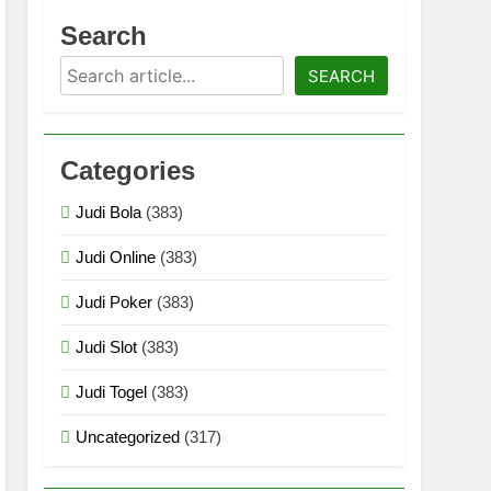
Search
Search
enerasi Baru Terpercaya Terbaik
SEARCH
Categories
Judi Bola
(383)
Judi Online
(383)
Judi Poker
(383)
Judi Slot
(383)
Judi Togel
(383)
Uncategorized
(317)